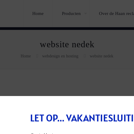
Home
Producten
Over de Haan rec
website nedek
Home
webdesign en hosting
website nedek
LET OP... VAKANTIESLUIT