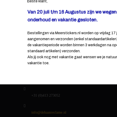
Beste klant,
Van 20 juli t/m 16 Augustus zijn we wege
CONTACT INFORMATIE
onderhoud en vakantie gesloten.
De Haan reclame
Bestellingen via Meerstickers.nl worden op vrijdag 17 j
aangenomen en verzonden (enkel standaardartikelen).
Energielaan 9
de vakantieperiode worden binnen 3 werkdagen na op
5405 AD Uden
standaard artikelen) verzonden.
Als jij ook nog met vakantie gaat wensen we je natuurli
Andere handelsnamen van ons:
vakantie toe.
- DH Drukkerij
r
- DH Sign
- MeerStickers (
MeerStickers.nl
)
+31 (0)413 273052
info@dehaanreclame.nl