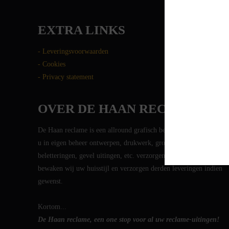
EXTRA LINKS
- Leveringsvoorwaarden
- Cookies
- Privacy statement
OVER DE HAAN RECLAME
De Haan reclame is een allround grafisch bedrijf. We kunnen voo
u in eigen beheer ontwerpen, drukwerk, groot formaat prints,
beletteringen, gevel uitingen, etc. verzorgen. Tevens beheren en
bewaken wij uw huisstijl en verzorgen derden leveringen indien
gewenst.
Kortom...
De Haan reclame, een one stop voor al uw reclame-uitingen!