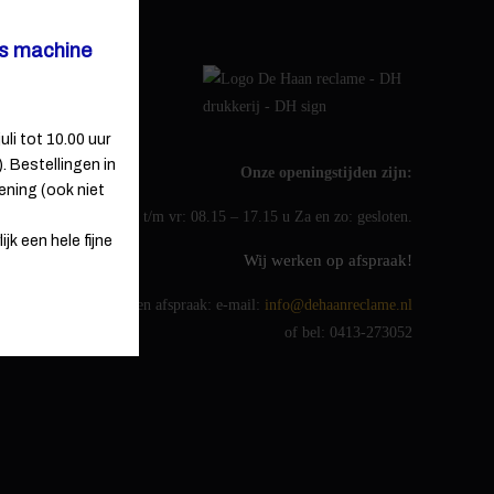
ns machine
uli tot 10.00 uur
 Bestellingen in
Onze openingstijden zijn:
ening (ook niet
ma t/m vr: 08.15 – 17.15 u Za en zo: gesloten.
jk een hele fijne
Wij werken op afspraak!
Voor een afspraak: e-mail:
info@dehaanreclame.nl
of bel: 0413-273052