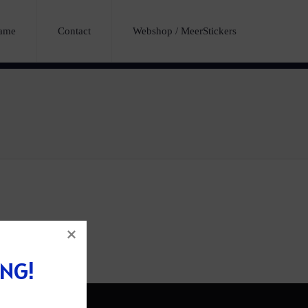
lame
Contact
Webshop / MeerStickers
ING!