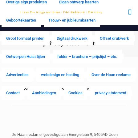
Overige sign produkten
Eigen ontwerp kaarten
Geboortekaarten
Trouw- en jubileumkaarten
Groot formaat printen
Digitaal drukwerk
Offset drukwerk
privacy statement
Ontwerpen Huisstijlen
folder – brochure – prijslijst – etc.
Advertenties
webdesign en hosting
Over de Haan reclame
Privacy Statement van De Haan reclame
Contact
Aanbiedingen
Cookies
privacy statement
De Haan reclame, gevestigd aan Energielaan 9, 5405AD Uden,