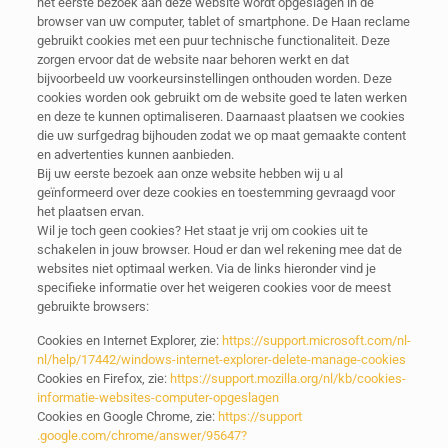
het eerste bezoek aan deze website wordt opgeslagen in de
browser van uw computer, tablet of smartphone. De Haan reclame
gebruikt cookies met een puur technische functionaliteit. Deze
zorgen ervoor dat de website naar behoren werkt en dat
bijvoorbeeld uw voorkeursinstellingen onthouden worden. Deze
cookies worden ook gebruikt om de website goed te laten werken
en deze te kunnen optimaliseren. Daarnaast plaatsen we cookies
die uw surfgedrag bijhouden zodat we op maat gemaakte content
en advertenties kunnen aanbieden.
Bij uw eerste bezoek aan onze website hebben wij u al
geïnformeerd over deze cookies en toestemming gevraagd voor
het plaatsen ervan.
Wil je toch geen cookies? Het staat je vrij om cookies uit te
schakelen in jouw browser. Houd er dan wel rekening mee dat de
websites niet optimaal werken. Via de links hieronder vind je
specifieke informatie over het weigeren cookies voor de meest
gebruikte browsers:
Cookies en Internet Explorer, zie:
https://support​.microsoft.com/nl-
nl/help/17442/windows-internet-explorer-delete-manage-cookies
Cookies en Firefox, zie:
https://support​.mozilla.org/nl/kb/cookies-
informatie-websites-computer-opgeslagen
Cookies en Google Chrome, zie:
https://support​
.google.com/chrome/answer/95647?