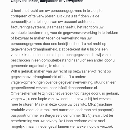
Gegevens inzien, aanpassen of verwijderen
U heeft het recht om uw persoonsgegevens in te zien, te
corrigeren of te verwijderen. Dit kunt u zelf doen via de
persoonlijke instellingen van uw account achter ons
factureringssysteem. Daarnaast heeft u het recht om uw
eventuele toestemming voor de gegevensverwerking in te trekken
of bezwaar te maken tegen de verwerking van uw
persoonsgegevens door ons bedrijf en heeft u het recht op
gegevensoverdraagbaarheid. Dat betekent dat u bij ons een
verzoek kunt indienen om de persoonsgegevens die wij van u
beschikken in een computerbestand naar u of een ander, door u
genoemde organisatie, te sturen.
Wilt u gebruik maken van uw recht op bezwaar en/of recht op
gegevensoverdraagbaarheid of heeft u andere
vragen/opmerkingen over de gegevensverwerking, stuur dan een
gespecificeerd verzoek naar info@dehaanreclame.nl.
Om er zeker van te zijn dat het verzoek tot inzage door u is gedaan,
vragen wij u een kopie van uw identiteitsbewijs bij het verzoek
mee te sturen. Maak in deze kopie uw pasfoto, MRZ (machine
readable zone, de strook met nummers onderaan het paspoort),
paspoortnummer en Burgerservicenummer (BSN) zwart. Dit ter
bescherming van uw privacy. De Haan reclame zal zo snel
mogelijk, maar in ieder geval binnen vier weken, op uw verzoek