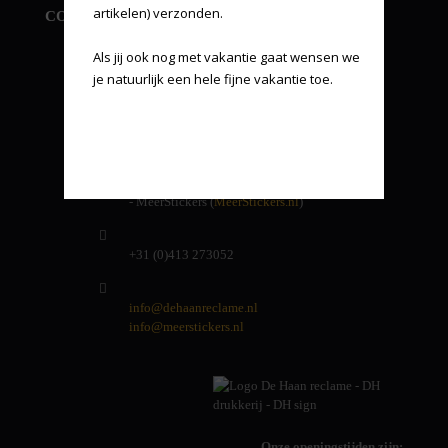
artikelen) verzonden.

CONTACT INFORMATIE
Als jij ook nog met vakantie gaat wensen we 
De Haan reclame
je natuurlijk een hele fijne vakantie toe.
Energielaan 9
5405 AD Uden
Andere handelsnamen van ons:
- DH Drukkerij
- DH Sign
- MeerStickers (
MeerStickers.nl
)
+31 (0)413 273052
info@dehaanreclame.nl
info@meerstickers.nl
Onze openingstijden zijn: