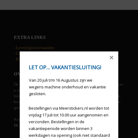
EXTRA LINKS
- Leveringsvoorwaarden
- Cookies
- Privacy statement
LET OP... VAKANTIESLUITING!
OVER DE HAAN RECLAME
Van 20 juli t/m 16 Augustus zijn we 
De Haan reclame is een allround grafisch bedrijf. We kunnen voor
wegens machine onderhoud en vakantie 
u in eigen beheer ontwerpen, drukwerk, groot formaat prints,
gesloten.
beletteringen, gevel uitingen, etc. verzorgen. Tevens beheren en
bewaken wij uw huisstijl en verzorgen derden leveringen indien
gewenst.
Bestellingen via Meerstickers.nl worden tot 
vrijdag 17 juli tot 10.00 uur aangenomen en 
Kortom...
verzonden. Bestellingen in de 
De Haan reclame, een one stop voor al uw reclame-uitingen!
vakantieperiode worden binnen 3 
werkdagen na opening (ook niet standaard 