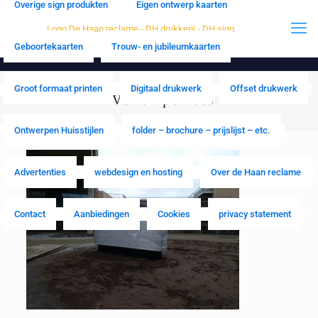
Overige sign produkten
Eigen ontwerp kaarten
Geboortekaarten
Trouw- en jubileumkaarten
Groot formaat printen
Digitaal drukwerk
Offset drukwerk
RVS zuil poli oss
Ontwerpen Huisstijlen
folder – brochure – prijslijst – etc.
Advertenties
webdesign en hosting
Over de Haan reclame
Contact
Aanbiedingen
Cookies
privacy statement