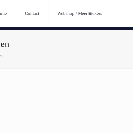
lame
Contact
Webshop / MeerStickers
gen
en