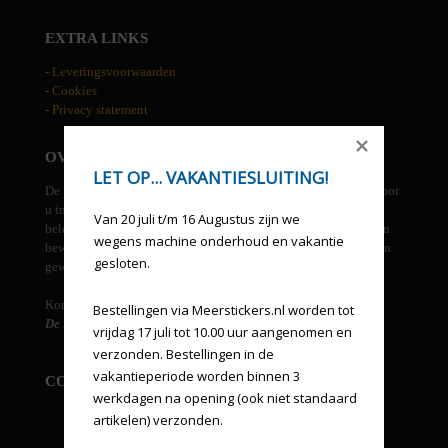
EXTRA LINKS
- Leveringsvoorwaarden
- Cookies
- Privacy statement
OVER DE HAAN RECLAME
LET OP... VAKANTIESLUITING!
De Haan reclame is een allround grafisch bedrijf. We kunnen voor
u in eigen beheer ontwerpen, drukwerk, groot formaat prints,
Van 20 juli t/m 16 Augustus zijn we 
beletteringen, gevel uitingen, etc. verzorgen. Tevens beheren en
wegens machine onderhoud en vakantie 
bewaken wij uw huisstijl en verzorgen derden leveringen indien
gesloten.
gewenst.
Kortom...
Bestellingen via Meerstickers.nl worden tot 
De Haan reclame, een one stop voor al uw reclame-uitingen!
vrijdag 17 juli tot 10.00 uur aangenomen en 
verzonden. Bestellingen in de 
vakantieperiode worden binnen 3 
CONTACT INFORMATIE
werkdagen na opening (ook niet standaard 
artikelen) verzonden.

De Haan reclame