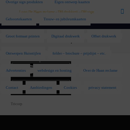
Overige sign produkten
Eigen ontwerp kaarten
Geboortekaarten
Trouw- en jubileumkaarten
Groot formaat printen
Digitaal drukwerk
Offset drukwerk
Tricorp
Ontwerpen Huisstijlen
folder – brochure – prijslijst – etc.
Advertenties
webdesign en hosting
Over de Haan reclame
Contact
Aanbiedingen
Cookies
privacy statement
Tricorp