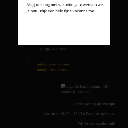
Energielaan 9
Als jij ook nog met vakantie gaat wensen we 
5405 AD Uden
je natuurlijk een hele fijne vakantie toe.
Andere handelsnamen van ons:
- DH Drukkerij
- DH Sign
- MeerStickers (
MeerStickers.nl
)
+31 (0)413 273052
info@dehaanreclame.nl
info@meerstickers.nl
Onze openingstijden zijn:
ma t/m vr: 08.15 – 17.15 u Za en zo: gesloten.
Wij werken op afspraak!