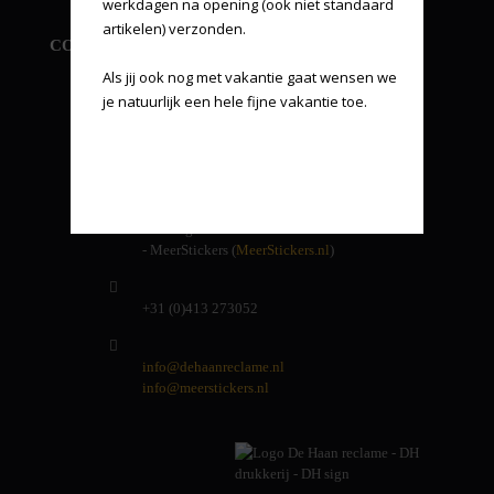
werkdagen na opening (ook niet standaard 
artikelen) verzonden.

CONTACT INFORMATIE
Als jij ook nog met vakantie gaat wensen we 
je natuurlijk een hele fijne vakantie toe.
De Haan reclame
Energielaan 9
5405 AD Uden
Andere handelsnamen van ons:
- DH Drukkerij
- DH Sign
- MeerStickers (
MeerStickers.nl
)
+31 (0)413 273052
info@dehaanreclame.nl
info@meerstickers.nl