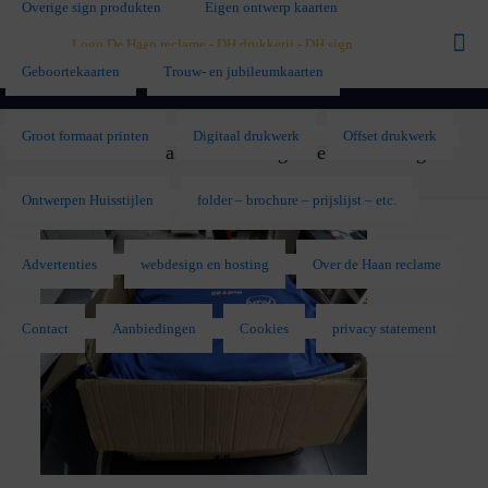
Overige sign produkten
Eigen ontwerp kaarten
Geboortekaarten
Trouw- en jubileumkaarten
Groot formaat printen
Digitaal drukwerk
Offset drukwerk
VDV Voetbal bedrukking voetbalkleding
Ontwerpen Huisstijlen
folder – brochure – prijslijst – etc.
Advertenties
webdesign en hosting
Over de Haan reclame
Contact
Aanbiedingen
Cookies
privacy statement