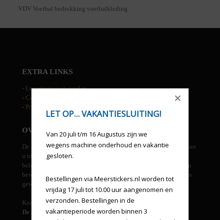
VDV Voetbal bedrukking voetbalkleding
EXTRA LINKS
- Leveringsvoorwaarden
- Cookies
- Privacy statement
LET OP... VAKANTIESLUITING!
OVER DE HAAN RECLAME
Van 20 juli t/m 16 Augustus zijn we 
wegens machine onderhoud en vakantie 
De Haan reclame is een allround grafisch bedrijf. We kunnen voor
gesloten.
u in eigen beheer ontwerpen, drukwerk, groot formaat prints,
beletteringen, gevel uitingen, etc. verzorgen. Tevens beheren en
bewaken wij uw huisstijl en verzorgen derden leveringen indien
Bestellingen via Meerstickers.nl worden tot 
gewenst.
vrijdag 17 juli tot 10.00 uur aangenomen en 
verzonden. Bestellingen in de 
Kortom...
vakantieperiode worden binnen 3 
De Haan reclame, een one stop voor al uw reclame-uitingen!