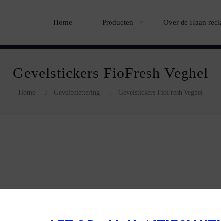
Home
Producten
Over de Haan rec
Gevelstickers FioFresh Veghel
Home
Gevelbelettering
Gevelstickers FioFresh Veghel