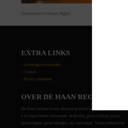
Gevelstickers FioFresh Veghel
EXTRA LINKS
- Leveringsvoorwaarden
- Cookies
- Privacy statement
OVER DE HAAN RECLAME
De Haan reclame is een allround grafisch bedrijf. We kunnen voo
u in eigen beheer ontwerpen, drukwerk, groot formaat prints,
beletteringen, gevel uitingen, etc. verzorgen. Tevens beheren en