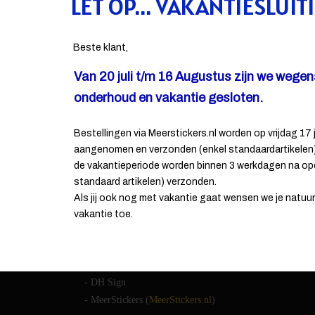
LET OP... VAKANTIESLUIT
Beste klant,
Van 20 juli t/m 16 Augustus zijn we wege
onderhoud en vakantie gesloten.
CONTACT INFORMATIE
Bestellingen via Meerstickers.nl worden op vrijdag 17 j
aangenomen en verzonden (enkel standaardartikelen).
de vakantieperiode worden binnen 3 werkdagen na op
De Haan reclame
standaard artikelen) verzonden.
Energielaan 9
Als jij ook nog met vakantie gaat wensen we je natuurli
5405 AD Uden
vakantie toe.
Andere handelsnamen van ons:
- DH Drukkerij
r
- DH Sign
- MeerStickers (
MeerStickers.nl
)