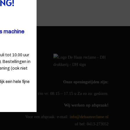
ING!
ns machine
uli tot 10.00 uur
 Bestellingen in
ening (ook niet
jk een hele fijne
Onze openingstijden zijn:
ma t/m vr: 08.15 – 17.15 u Za en zo: gesloten.
Wij werken op afspraak!
Voor een afspraak: e-mail:
info@dehaanreclame.nl
of bel: 0413-273052