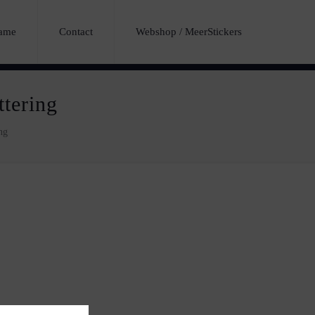
lame
Contact
Webshop / MeerStickers
ttering
ng