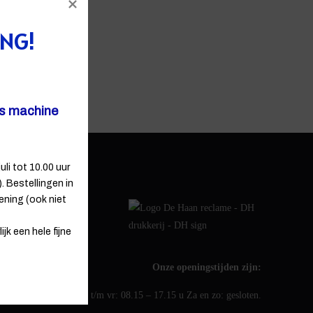
ING!
ns machine
uli tot 10.00 uur
 Bestellingen in
ening (ook niet
jk een hele fijne
Onze openingstijden zijn:
ma t/m vr: 08.15 – 17.15 u Za en zo: gesloten.