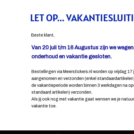
LET OP... VAKANTIESLUIT
Beste klant,
Van 20 juli t/m 16 Augustus zijn we wege
onderhoud en vakantie gesloten.
Bestellingen via Meerstickers.nl worden op vrijdag 17 j
aangenomen en verzonden (enkel standaardartikelen).
CONTACT INFORMATIE
de vakantieperiode worden binnen 3 werkdagen na op
standaard artikelen) verzonden.
Als jij ook nog met vakantie gaat wensen we je natuurli
De Haan reclame
vakantie toe.
Energielaan 9
5405 AD Uden