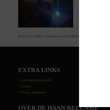
Bolk en de Bekker Accountants zuil belettering
EXTRA LINKS
- Leveringsvoorwaarden
- Cookies
- Privacy statement
OVER DE HAAN RECLAME