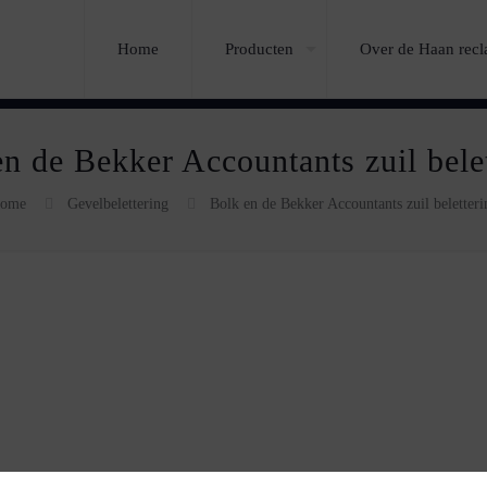
Home
Producten
Over de Haan rec
n de Bekker Accountants zuil bele
ome
Gevelbelettering
Bolk en de Bekker Accountants zuil beletteri