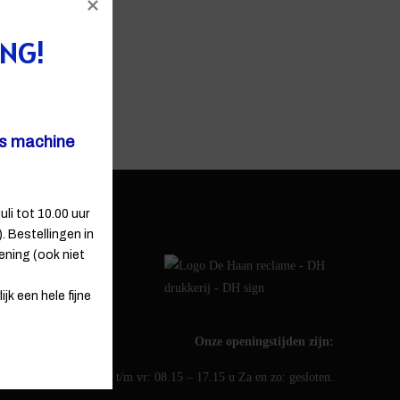
ING!
ns machine
uli tot 10.00 uur
 Bestellingen in
ening (ook niet
jk een hele fijne
Onze openingstijden zijn:
ma t/m vr: 08.15 – 17.15 u Za en zo: gesloten.