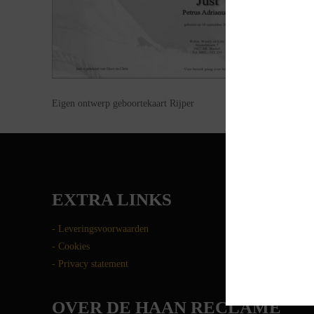
Eigen ontwerp geboortekaart Rijper
EXTRA LINKS
- Leveringsvoorwaarden
- Cookies
- Privacy statement
OVER DE HAAN RECLAME