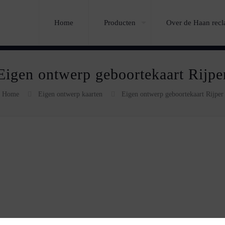
Home
Producten
Over de Haan rec
Eigen ontwerp geboortekaart Rijpe
Home
Eigen ontwerp kaarten
Eigen ontwerp geboortekaart Rijper