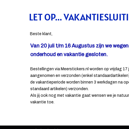
LET OP... VAKANTIESLUIT
Beste klant,
Van 20 juli t/m 16 Augustus zijn we wege
onderhoud en vakantie gesloten.
Bestellingen via Meerstickers.nl worden op vrijdag 17 j
aangenomen en verzonden (enkel standaardartikelen).
CONTACT INFORMATIE
de vakantieperiode worden binnen 3 werkdagen na op
standaard artikelen) verzonden.
Als jij ook nog met vakantie gaat wensen we je natuurli
De Haan reclame
vakantie toe.
Energielaan 9
5405 AD Uden