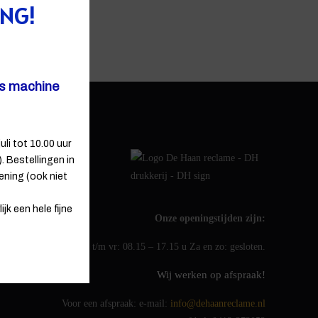
ING!
ns machine
uli tot 10.00 uur
 Bestellingen in
ening (ook niet
jk een hele fijne
Onze openingstijden zijn:
ma t/m vr: 08.15 – 17.15 u Za en zo: gesloten.
Wij werken op afspraak!
Voor een afspraak: e-mail:
info@dehaanreclame.nl