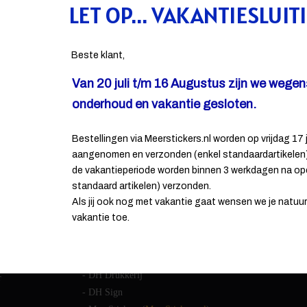
LET OP... VAKANTIESLUIT
Beste klant,
Van 20 juli t/m 16 Augustus zijn we wege
onderhoud en vakantie gesloten.
Bestellingen via Meerstickers.nl worden op vrijdag 17 j
CONTACT INFORMATIE
aangenomen en verzonden (enkel standaardartikelen).
de vakantieperiode worden binnen 3 werkdagen na op
standaard artikelen) verzonden.
De Haan reclame
Als jij ook nog met vakantie gaat wensen we je natuurli
Energielaan 9
vakantie toe.
5405 AD Uden
Andere handelsnamen van ons:
- DH Drukkerij
r
- DH Sign