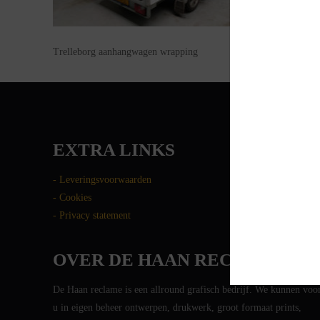
Trelleborg aanhangwagen wrapping
EXTRA LINKS
- Leveringsvoorwaarden
- Cookies
- Privacy statement
OVER DE HAAN RECLAME
De Haan reclame is een allround grafisch bedrijf. We kunnen voo
u in eigen beheer ontwerpen, drukwerk, groot formaat prints,