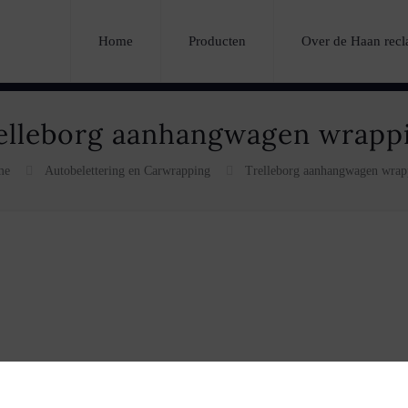
Home
Producten
Over de Haan rec
elleborg aanhangwagen wrapp
me
Autobelettering en Carwrapping
Trelleborg aanhangwagen wrap