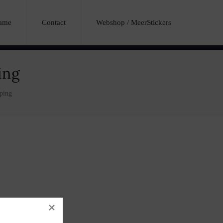
lame
Contact
Webshop / MeerStickers
ing
ping