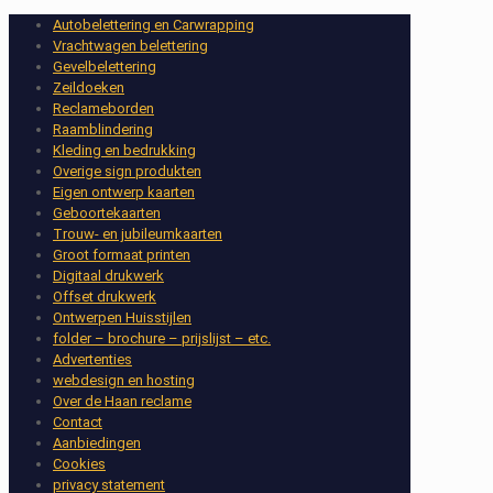
Autobelettering en Carwrapping
Vrachtwagen belettering
Gevelbelettering
Zeildoeken
Reclameborden
Raamblindering
Kleding en bedrukking
Overige sign produkten
Eigen ontwerp kaarten
Geboortekaarten
Trouw- en jubileumkaarten
Groot formaat printen
Digitaal drukwerk
Offset drukwerk
Ontwerpen Huisstijlen
folder – brochure – prijslijst – etc.
Advertenties
webdesign en hosting
Over de Haan reclame
Contact
Aanbiedingen
Cookies
privacy statement